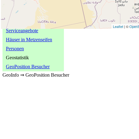
Spezielle Informationen
Naturobjekte
Historische Objekte
Leaflet
| ©
OpenS
Serviceangebote
Häuser in Metzenseifen
Personen
Geostatistik
GeoPosition Besucher
GeoInfo ⇒ GeoPosition Besucher