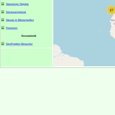
Historische Objekte
27
Serviceangebote
Häuser in Metzenseifen
Personen
Geostatistik
GeoPosition Besucher
1068
?>