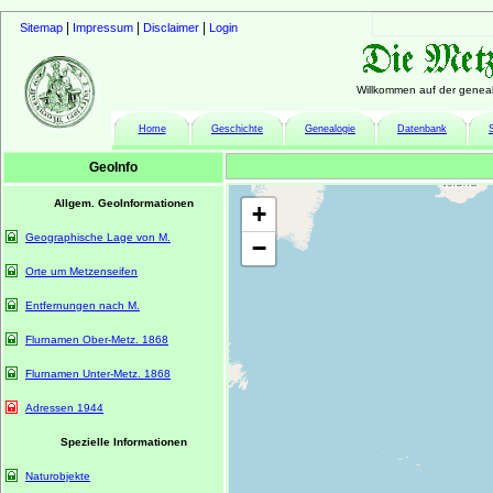
|
|
|
Sitemap
Impressum
Disclaimer
Login
Willkommen auf der geneal
Home
Geschichte
Genealogie
Datenbank
GeoInfo
Allgem. GeoInformationen
+
Geographische Lage von M.
−
Orte um Metzenseifen
Entfernungen nach M.
Flurnamen Ober-Metz. 1868
Flurnamen Unter-Metz. 1868
Adressen 1944
Spezielle Informationen
Naturobjekte