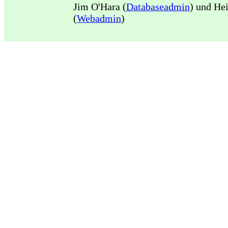
Jim O'Hara (
Databaseadmin
) und He
(
Webadmin
)