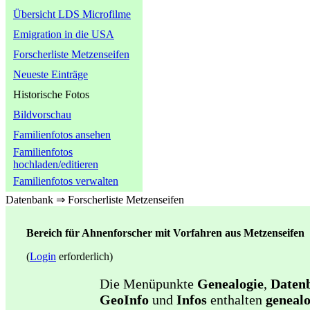
Übersicht LDS Microfilme
Emigration in die USA
Forscherliste Metzenseifen
Neueste Einträge
Historische Fotos
Bildvorschau
Familienfotos ansehen
Familienfotos
hochladen/editieren
Familienfotos verwalten
Datenbank ⇒ Forscherliste Metzenseifen
Bereich für Ahnenforscher mit Vorfahren aus Metzenseifen
(
Login
erforderlich)
Die Menüpunkte
Genealogie
,
Daten
GeoInfo
und
Infos
enthalten
genealo