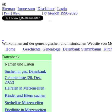
ok
Sitemap
|
Impressum
|
Disclaimer
|
Login
|
|
|
|
|
© hs&joh 1996-2026
Willkommen auf der genealogischen und historischen Website von Me
Home
Geschichte
Genealogie
Datenbank
Stammbaum
Kirc
Datenbank
Namen und Listen
Suchen in ges. Datenbank
Geburtenliste (28. Dez.
2022)
Heiraten in Metzenseifen
Kinder und Eltern suchen
Sterbeliste Metzenseifen
Friedhöfe in Metzenseifen