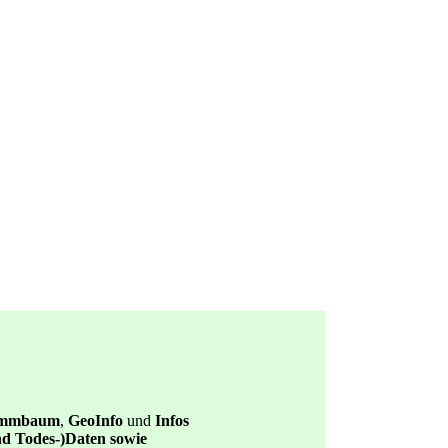
ammbaum
,
GeoInfo
und
Infos
und Todes-)Daten sowie