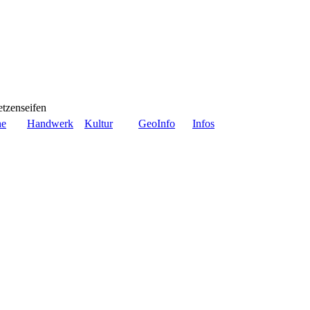
tzenseifen
he
Handwerk
Kultur
GeoInfo
Infos