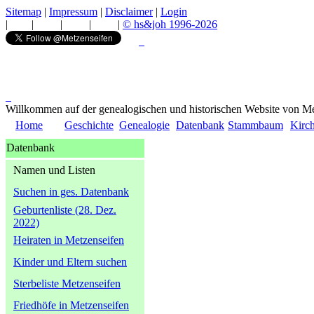
Sitemap
|
Impressum
|
Disclaimer
|
Login
|
|
|
|
|
© hs&joh 1996-2026
Willkommen auf der genealogischen und historischen Website von Me
Home
Geschichte
Genealogie
Datenbank
Stammbaum
Kirc
Datenbank
Namen und Listen
Suchen in ges. Datenbank
Geburtenliste (28. Dez.
2022)
Heiraten in Metzenseifen
Kinder und Eltern suchen
Sterbeliste Metzenseifen
Friedhöfe in Metzenseifen