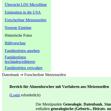
Übersicht LDS Microfilme
Emigration in die USA
Forscherliste Metzenseifen
Neueste Einträge
Historische Fotos
Bildvorschau
Familienfotos ansehen
Familienfotos
hochladen/editieren
Familienfotos verwalten
Datenbank ⇒ Forscherliste Metzenseifen
Bereich für Ahnenforscher mit Vorfahren aus Metzenseifen
(
Login
erforderlich)
Die Menüpunkte
Genealogie
,
Datenbank
,
St
enthalten
genealogische (Geburts-, Heirats- 