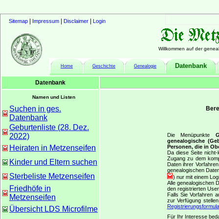
|
|
|
Sitemap
Impressum
Disclaimer
Login
Willkommen auf der geneal
Datenbank
Home
Geschichte
Genealogie
Datenbank
Namen und Listen
Suchen in ges.
Bere
Datenbank
Geburtenliste (28. Dez.
2022)
Die Menüpunkte
G
genealogische (Geb
Heiraten in Metzenseifen
Personen, die in Ob
Da diese Seite nicht-
Zugang zu dem komplet
Kinder und Eltern suchen
Daten ihrer Vorfahre
genealogischen Daten
Sterbeliste Metzenseifen
) nur mit einem Lo
Alle genealogischen 
Friedhöfe in
den registrierten Use
Falls Sie Vorfahren 
Metzenseifen
zur Verfügung stelle
Registrierungsformula
Übersicht LDS Microfilme
Für Ihr Interesse bed