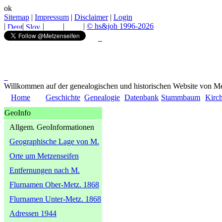
ok
Sitemap
|
Impressum
|
Disclaimer
|
Login
|
|
|
|
|
© hs&joh 1996-2026
Willkommen auf der genealogischen und historischen Website von Me
Home
Geschichte
Genealogie
Datenbank
Stammbaum
Kirc
GeoInfo
Allgem. GeoInformationen
Geographische Lage von M.
Orte um Metzenseifen
Entfernungen nach M.
Flurnamen Ober-Metz. 1868
Flurnamen Unter-Metz. 1868
Adressen 1944