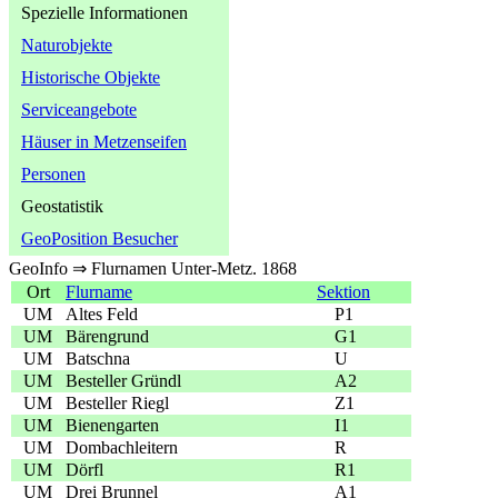
Spezielle Informationen
Naturobjekte
Historische Objekte
Serviceangebote
Häuser in Metzenseifen
Personen
Geostatistik
GeoPosition Besucher
GeoInfo ⇒ Flurnamen Unter-Metz. 1868
Ort
Flurname
Sektion
UM
Altes Feld
P1
UM
Bärengrund
G1
UM
Batschna
U
UM
Besteller Gründl
A2
UM
Besteller Riegl
Z1
UM
Bienengarten
I1
UM
Dombachleitern
R
UM
Dörfl
R1
UM
Drei Brunnel
A1