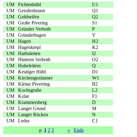
UM
Fichtenhübl
U1
UM
Gerohrsbrunn
Q1
UM
Goldseifen
Q2
UM
Große Pivering
S1
UM
Gründer Verboth
P
UM
Gründerhagen
V
UM
Hagen
H2
UM
Hagenkrepl
K2
UM
Harbaleiten
I2
UM
Hinterm Verboth
O2
UM
Hoheleitern
Q
UM
Keuliger Hübl
D1
UM
Kirchengezimmer
W1
UM
Kleine Piverring
B2
UM
Kochsgrube
L2
UM
Kolat
F1
UM
Krammersberg
D
UM
Langer Grund
M
UM
Langer Rücken
N
UM
Ledra
C1
p.
1
2
3
»
Ende