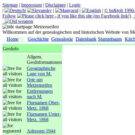
Sitemap
|
Impressum
|
Disclaimer
|
Login
|
|
|
|
|
© hs&joh 1996
Follow
Willkommen auf der genealogischen und historischen Website von Me
Home
Geschichte
Genealogie
Datenbank
Stammbaum
Kirc
GeoInfo
Allgem.
GeoInformationen
Geographische
Lage von M.
Orte um
Metzenseifen
Entfernungen
nach M.
Flurnamen Ober-
Metz. 1868
Flurnamen Unter-
Metz. 1868
Adressen 1944