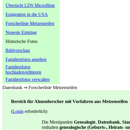
Übersicht LDS Microfilme
Emigration in die USA
Forscherliste Metzenseifen
Neueste Einträge
Historische Fotos
Bildvorschau
Familienfotos ansehen
Familienfotos
hochladen/editieren
Familienfotos verwalten
Datenbank ⇒ Forscherliste Metzenseifen
Bereich für Ahnenforscher mit Vorfahren aus Metzenseifen
(
Login
erforderlich)
Die Menüpunkte
Genealogie
,
Datenbank
,
St
enthalten
genealogische (Geburts-, Heirats- 