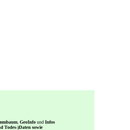
ammbaum
,
GeoInfo
und
Infos
und Todes-)Daten sowie