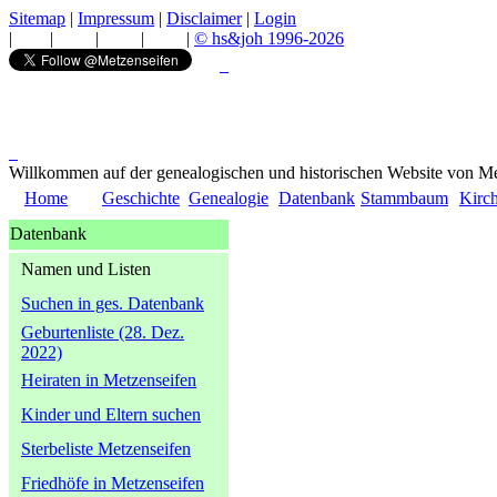
Sitemap
|
Impressum
|
Disclaimer
|
Login
|
|
|
|
|
© hs&joh 1996-2026
Willkommen auf der genealogischen und historischen Website von Me
Home
Geschichte
Genealogie
Datenbank
Stammbaum
Kirc
Datenbank
Namen und Listen
Suchen in ges. Datenbank
Geburtenliste (28. Dez.
2022)
Heiraten in Metzenseifen
Kinder und Eltern suchen
Sterbeliste Metzenseifen
Friedhöfe in Metzenseifen