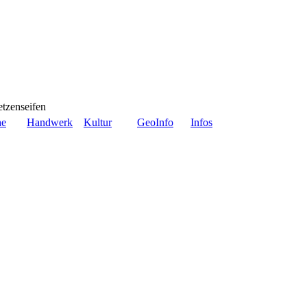
tzenseifen
he
Handwerk
Kultur
GeoInfo
Infos