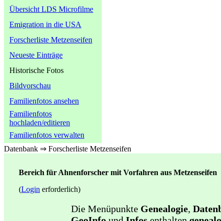
Übersicht LDS Microfilme
Emigration in die USA
Forscherliste Metzenseifen
Neueste Einträge
Historische Fotos
Bildvorschau
Familienfotos ansehen
Familienfotos
hochladen/editieren
Familienfotos verwalten
Datenbank ⇒ Forscherliste Metzenseifen
Bereich für Ahnenforscher mit Vorfahren aus Metzenseifen
(
Login
erforderlich)
Die Menüpunkte
Genealogie
,
Daten
GeoInfo
und
Infos
enthalten
genealo