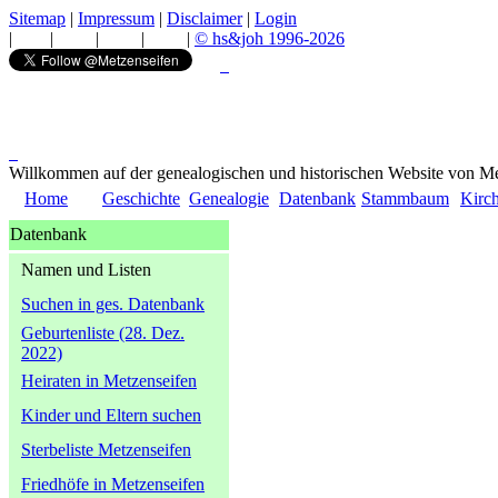
Sitemap
|
Impressum
|
Disclaimer
|
Login
|
|
|
|
|
© hs&joh 1996-2026
Willkommen auf der genealogischen und historischen Website von Me
Home
Geschichte
Genealogie
Datenbank
Stammbaum
Kirc
Datenbank
Namen und Listen
Suchen in ges. Datenbank
Geburtenliste (28. Dez.
2022)
Heiraten in Metzenseifen
Kinder und Eltern suchen
Sterbeliste Metzenseifen
Friedhöfe in Metzenseifen