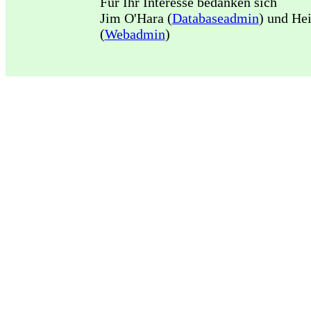
Für Ihr Interesse bedanken sich
Jim O'Hara (
Databaseadmin
) und He
(
Webadmin
)