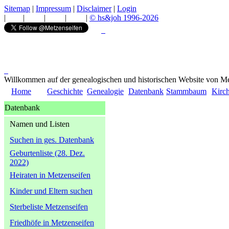
Sitemap
|
Impressum
|
Disclaimer
|
Login
|
|
|
|
|
© hs&joh 1996-2026
Willkommen auf der genealogischen und historischen Website von Me
Home
Geschichte
Genealogie
Datenbank
Stammbaum
Kirc
Datenbank
Namen und Listen
Suchen in ges. Datenbank
Geburtenliste (28. Dez.
2022)
Heiraten in Metzenseifen
Kinder und Eltern suchen
Sterbeliste Metzenseifen
Friedhöfe in Metzenseifen