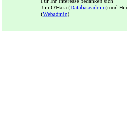
Für Ihr Interesse bedanken sich
Jim O'Hara (
Databaseadmin
) und He
(
Webadmin
)