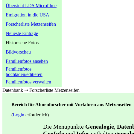
Übersicht LDS Microfilme
Emigration in die USA
Forscherliste Metzenseifen
Neueste Einträge
Historische Fotos
Bildvorschau
Familienfotos ansehen
Familienfotos
hochladen/editieren
Familienfotos verwalten
Datenbank ⇒ Forscherliste Metzenseifen
Bereich für Ahnenforscher mit Vorfahren aus Metzenseifen
(
Login
erforderlich)
Die Menüpunkte
Genealogie
,
Daten
GeoInfo
und
Infos
enthalten
genealo