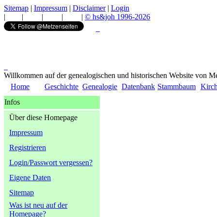
Sitemap
|
Impressum
|
Disclaimer
|
Login
|
|
|
|
|
© hs&joh 1996-2026
Willkommen auf der genealogischen und historischen Website von Me
Home
Geschichte
Genealogie
Datenbank
Stammbaum
Kirc
Infos
Über diese Homepage
Impressum
Registrieren
Login/Passwort vergessen?
Eigene Daten
Sitemap
Was ist neu auf der
Homepage?