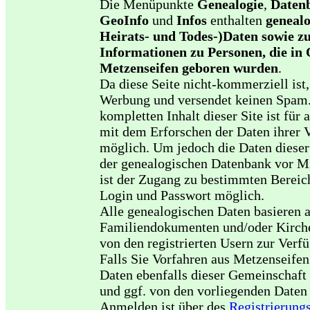
Die Menüpunkte
Genealogie
,
Daten
GeoInfo
und
Infos
enthalten
genealo
Heirats- und Todes-)Daten sowie zu
Informationen zu Personen, die in
Metzenseifen geboren wurden
.
Da diese Seite nicht-kommerziell ist, 
Werbung und versendet keinen Spam
kompletten Inhalt dieser Site ist für a
mit dem Erforschen der Daten ihrer V
möglich. Um jedoch die Daten dieser
der genealogischen Datenbank vor Mi
ist der Zugang zu bestimmten Bereic
Login und Passwort möglich.
Alle genealogischen Daten basieren 
Familiendokumenten und/oder Kirche
von den registrierten Usern zur Verf
Falls Sie Vorfahren aus Metzenseifen
Daten ebenfalls dieser Gemeinschaft 
und ggf. von den vorliegenden Daten 
Anmelden ist über des
Registrierung