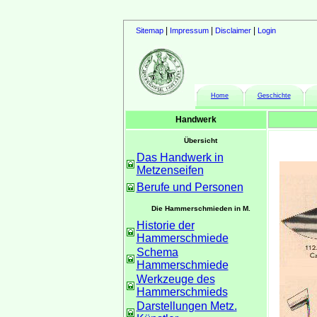
|
|
|
Sitemap
Impressum
Disclaimer
Login
Home
Geschichte
Handwerk
Übersicht
Das Handwerk in
Metzenseifen
Berufe und Personen
Die Hammerschmieden in M.
Historie der
Hammerschmiede
Schema
Hammerschmiede
Werkzeuge des
Hammerschmieds
Darstellungen Metz.