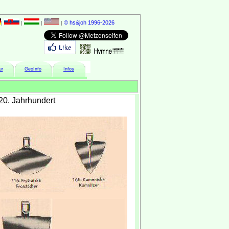
© hs&joh 1996-2026
|
|
|
|
ur
GeoInfo
Infos
20. Jahrhundert