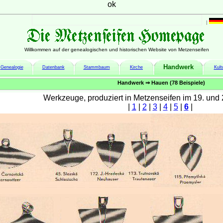
ok
|
Willkommen auf der genealogischen und historischen Website von Metzenseifen
Handwerk
Genealogie
Datenbank
Stammbaum
Kirche
Kult
Handwerk ⇒ Hauen (78 Beispiele)
Werkzeuge, produziert in Metzenseifen im 19. und 
|
1
|
2
|
3
|
4
|
5
|
6
|